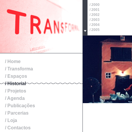
/ 2000
/ 2001
/ 2002
/ 2003
/ 2004
/ 2005
/ 2006
/ 2007
/ 2008
/ 2009
/ 2010
/ 2011
/ Home
/ 2012
/ Transforma
/ 2013
/ 2014
/ Espaços
/ Historial
/ Projetos
/ Agenda
/ Publicações
/ Parcerias
/ Loja
/ Contactos