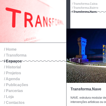
/ Transforma.Caixa
/ Transforma.Bairro
/ Transforma.Nave
/ Home
/ Transforma
/ Espaços
/ Historial
/ Projetos
/ Agenda
/ Publicações
Transforma.Nave
/ Parcerias
/ Loja
NAVE. estrutura modular de
intervenções artísticas ou o
/ Contactos