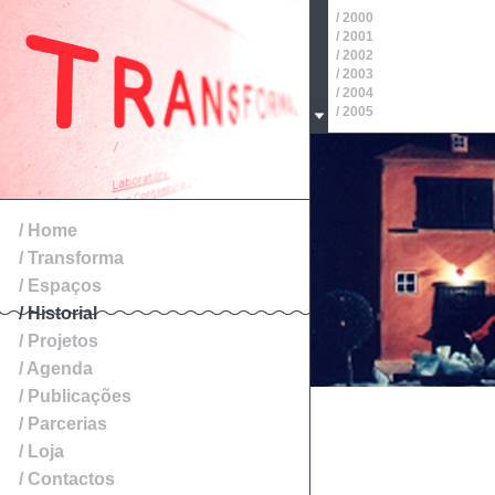
/ 2000
/ 2001
/ 2002
/ 2003
/ 2004
/ 2005
/ 2006
/ 2007
/ 2008
/ 2009
/ 2010
/ 2011
/ Home
/ 2012
/ Transforma
/ 2013
/ 2014
/ Espaços
/ Historial
/ Projetos
/ Agenda
/ Publicações
/ Parcerias
/ Loja
/ Contactos