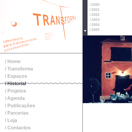
/ 2000
/ 2001
/ 2002
/ 2003
/ 2004
/ 2005
/ 2006
/ 2007
/ 2008
/ 2009
/ 2010
/ 2011
/ Home
/ 2012
/ Transforma
/ 2013
/ 2014
/ Espaços
/ Historial
/ Projetos
/ Agenda
/ Publicações
/ Parcerias
/ Loja
/ Contactos