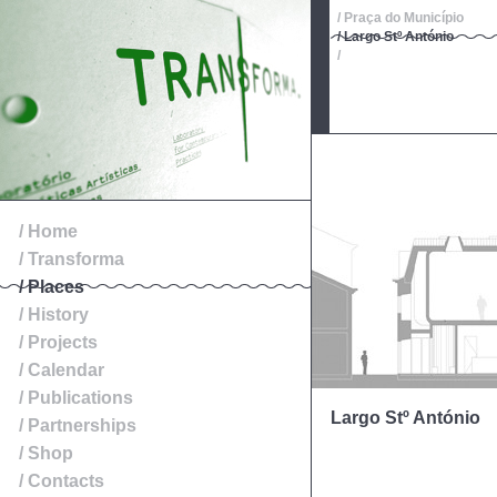
/ Praça do Município
/ Largo Stº António
/
/ Home
/ Transforma
/ Places
/ History
/ Projects
/ Calendar
/ Publications
Largo Stº António
/ Partnerships
/ Shop
/ Contacts