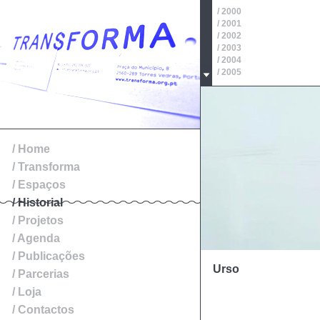
/ 2000
/ 2001
/ 2002
/ 2003
/ 2004
/ 2005
/ 2006
/ 2007
/ 2008
/ 2009
/ 2010
/ 2011
/ Home
/ 2012
/ Transforma
/ 2013
/ 2014
/ Espaços
/ Historial
/ Projetos
/ Agenda
/ Publicações
Urso
/ Parcerias
/ Loja
/ Contactos