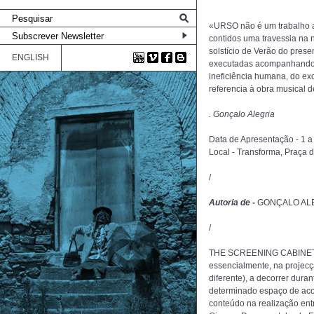
«URSO não é um trabalho au
contidos uma travessia na n
solstício de Verão do pres
ENGLISH
executadas acompanhando o
ineficiência humana, do exc
referencia à obra musical 
. Gonçalo Alegria
Data de Apresentação - 1 a
Local - Transforma, Praça d
/
Autoria de -
GONÇALO ALEG
/
THE SCREENING CABINET é u
essencialmente, na projecç
diferente), a decorrer dura
determinado espaço de acol
conteúdo na realização ent